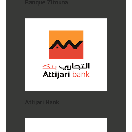
Banque Zitouna
Attijari Bank