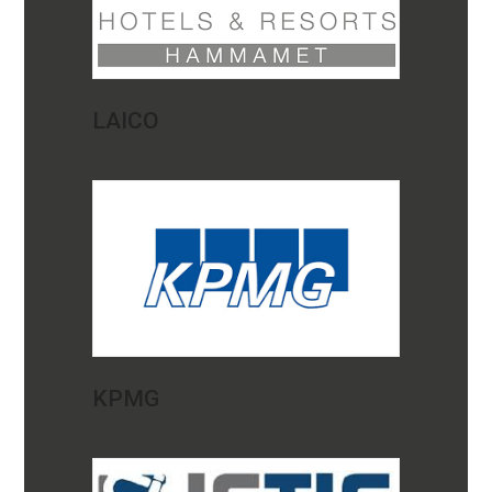
LAICO
KPMG