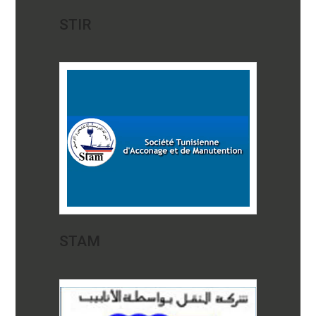
STIR
STAM