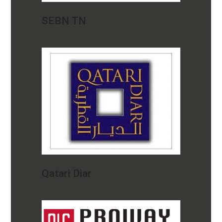
SEBN TN
Qatari Diar