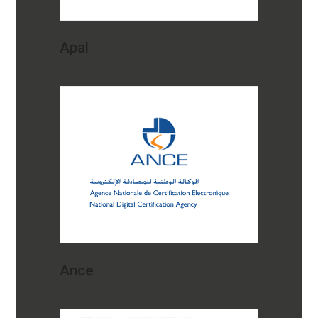
Apal
Ance