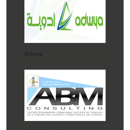
Adwya