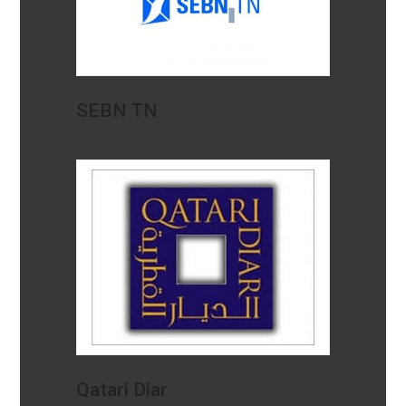
SEBN TN
Qatari Diar