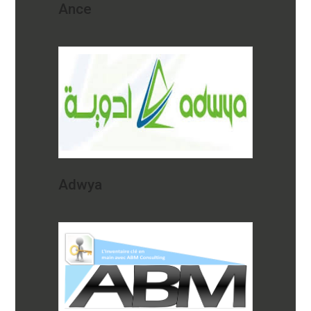
Ance
Adwya