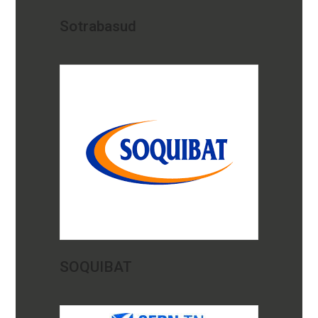
Sotrabasud
SOQUIBAT