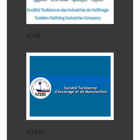
STIR
STAM