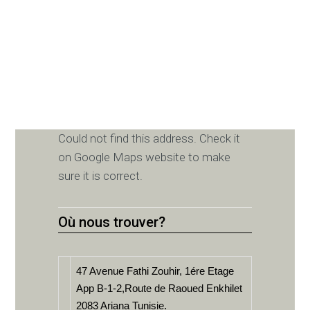
Could not find this address. Check it
on Google Maps website to make
sure it is correct.
Où nous trouver?
47 Avenue Fathi Zouhir, 1ére Etage
App B-1-2,Route de Raoued Enkhilet
2083 Ariana Tunisie.