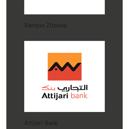
Banque Zitouna
Attijari Bank