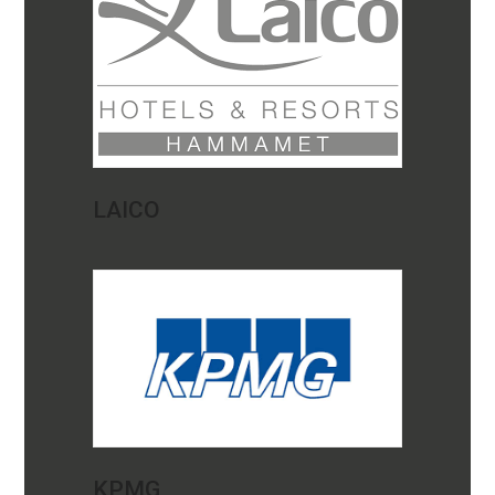
LAICO
KPMG