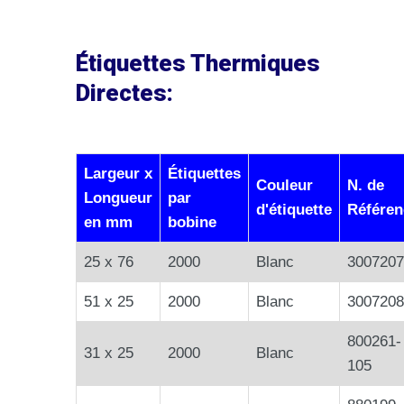
Étiquettes Thermiques
Directes:
Largeur x
Étiquettes
Couleur
N. de
Longueur
par
d'étiquette
Référen
en mm
bobine
25 x 76
2000
Blanc
3007207
51 x 25
2000
Blanc
3007208
800261-
31 x 25
2000
Blanc
105