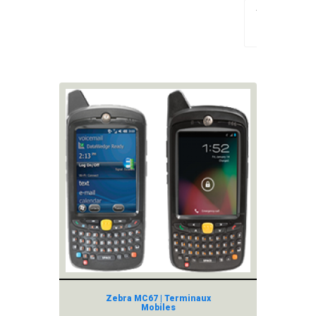
Terminaux
en fin de
vie
Zebra MC67 | Terminaux
Mobiles