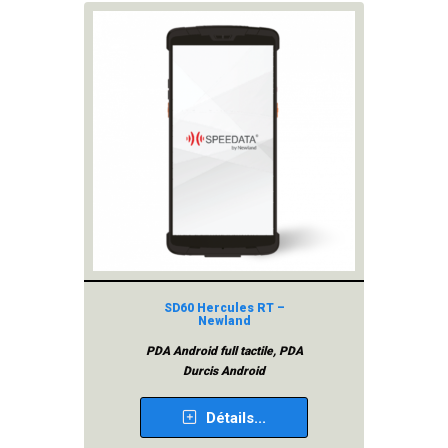
SD60 Hercules RT –
Newland
PDA Android full tactile, PDA
Durcis Android
Détails...