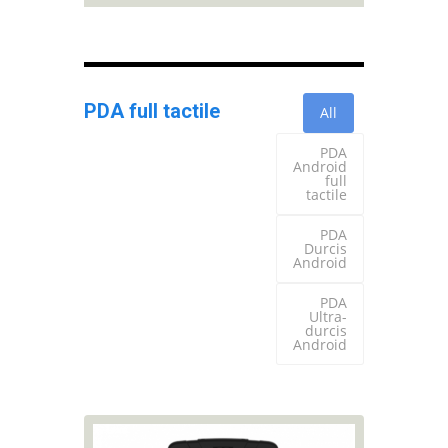
PDA full tactile
All
PDA
Android
full
tactile
PDA
Durcis
Android
PDA
Ultra-
durcis
Android