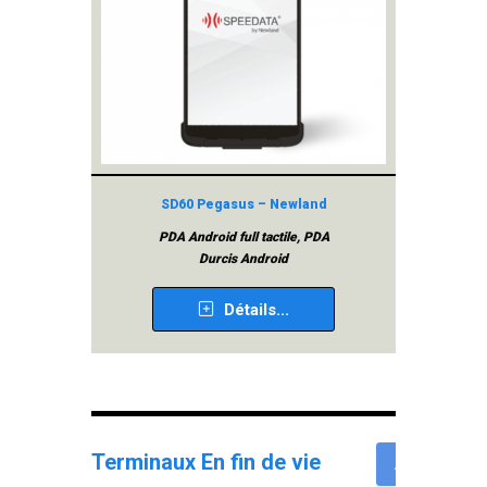
SD60 Pegasus – Newland
PDA Android full tactile, PDA
Durcis Android
Détails...
Terminaux En fin de vie
All