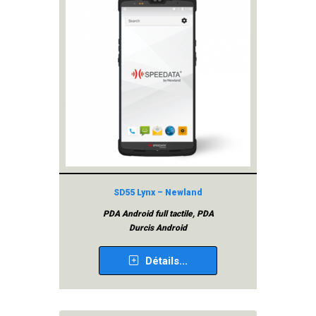
SD55 Lynx – Newland
PDA Android full tactile, PDA
Durcis Android
Détails...