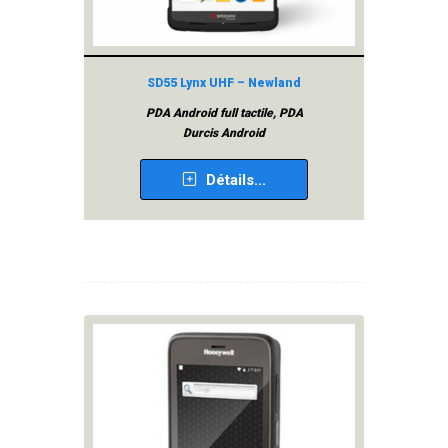
SD55 Lynx UHF – Newland
PDA Android full tactile, PDA
Durcis Android
Détails...