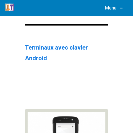
Menu
≡
Terminaux avec clavier
All
Android
Terminau
ave
clavie
Androi
Terminau
entrepô