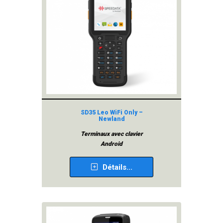
SD35 Leo WiFi Only –
Newland
Terminaux avec clavier
Android
Détails...