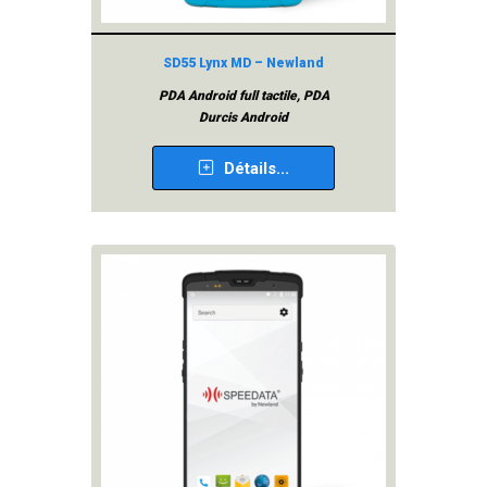
SD55 Lynx MD – Newland
PDA Android full tactile, PDA
Durcis Android
Détails...