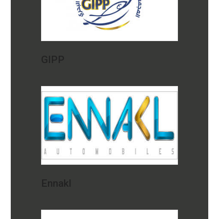
GIPP
Ennakl