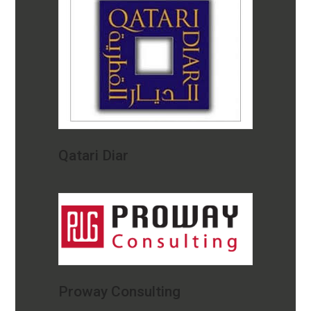
Qatari Diar
Proway Consulting