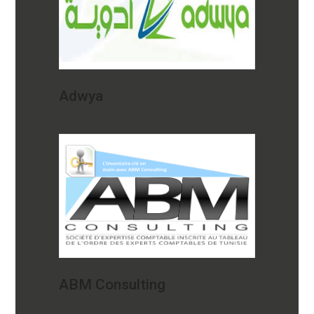
Adwya
ABM Consulting