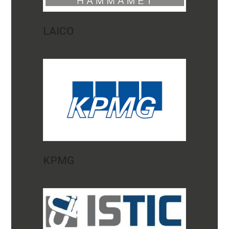
LAICO
KPMG