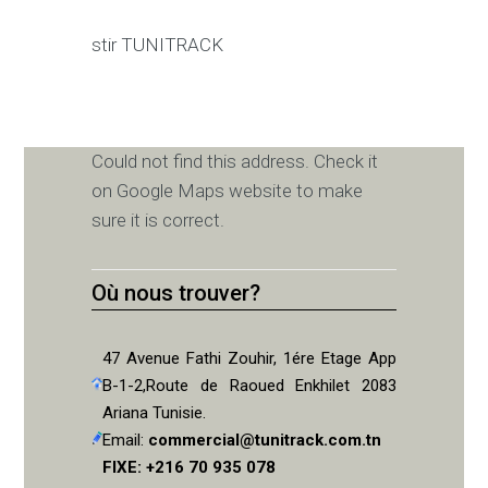
stir TUNITRACK
Could not find this address. Check it
on Google Maps website to make
sure it is correct.
Où nous trouver?
47 Avenue Fathi Zouhir, 1ére Etage App
B-1-2,Route de Raoued Enkhilet 2083
Ariana Tunisie.
Email:
commercial@tunitrack.com.tn
FIXE: +216 70 935 078