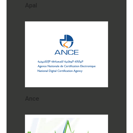
Apal
Ance