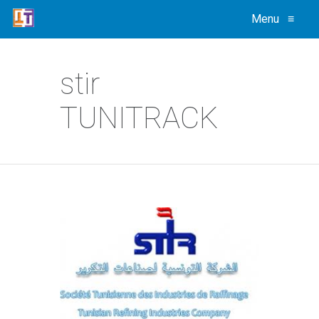
Menu
≡
stir
TUNITRACK