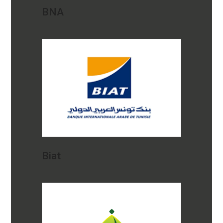
BNA
Biat