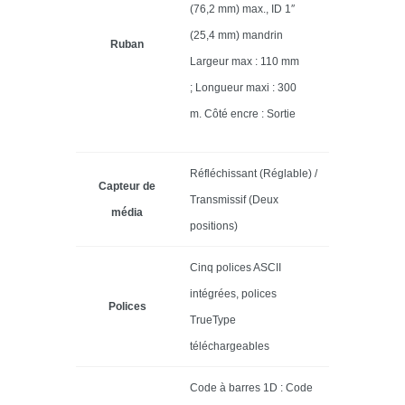
(76,2 mm) max., ID 1″
(25,4 mm) mandrin
Ruban
Largeur max : 110 mm
; Longueur maxi : 300
m. Côté encre : Sortie
Réfléchissant (Réglable) /
Capteur de
Transmissif (Deux
média
positions)
Cinq polices ASCII
intégrées, polices
Polices
TrueType
téléchargeables
Code à barres 1D : Code