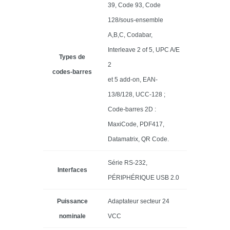
39, Code 93, Code
128/sous-ensemble
A,B,C, Codabar,
Interleave 2 of 5, UPC A/E
Types de
2
codes-barres
et 5 add-on, EAN-
13/8/128, UCC-128 ;
Code-barres 2D :
MaxiCode, PDF417,
Datamatrix, QR Code.
Série RS-232,
Interfaces
PÉRIPHÉRIQUE USB 2.0
Puissance
Adaptateur secteur 24
nominale
VCC