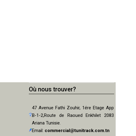
Où nous trouver?
47 Avenue Fathi Zouhir, 1ére Etage App
B-1-2,Route de Raoued Enkhilet 2083
Ariana Tunisie.
Email:
commercial@tunitrack.com.tn