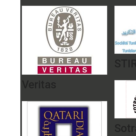
STI
Veritas
Sot