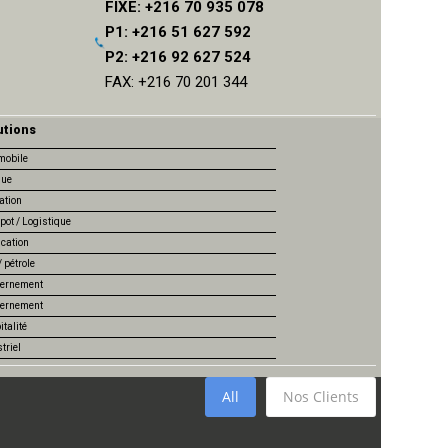
FIXE: +216 70 935 078
P1: +216 51 627 592
P2: +216 92 627 524
FAX: +216 70 201 344
utions
mobile
ue
ation
pot / Logistique
ication
 pétrole
ernement
ernement
talité
triel
All
Nos Clients