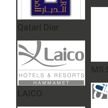
Qatari Diar
MS S
LAICO