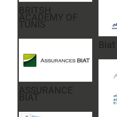
BRITSH
ACADEMY OF
TUNIS
Biat
ASSURANCE
BIAT