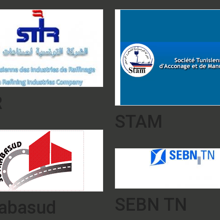
R
STAM
SEBN TN
rabasud