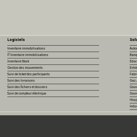
Logiciels
Sol
Inventaire immobilisations
Auto
IT Inventaire immobilisations
Banq
Inventaire Stock
Educ
Gestion des mouvements
Entré
Suivi de ticket des participants
Fabr
Suivi des livraisons
Gaz /
Suivi des fichiers et dossiers
Gouv
Suivi de compteur éléctrique
Gouv
Hospi
Indus