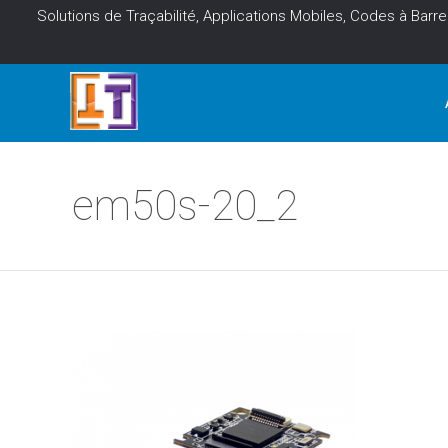
Solutions de Traçabilité, Applications Mobiles, Codes à Barre
em50s-20_2