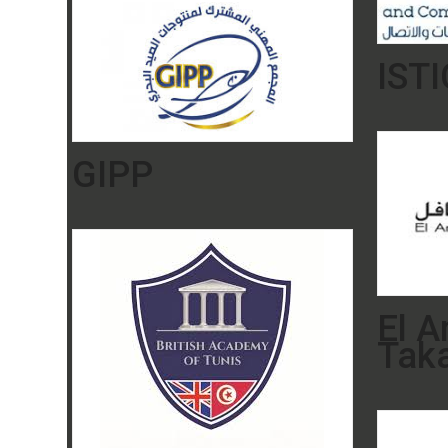
ISTI
GIPP
El 
Taka