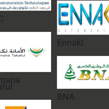
C
Ennakl
Amana
ful
BNA