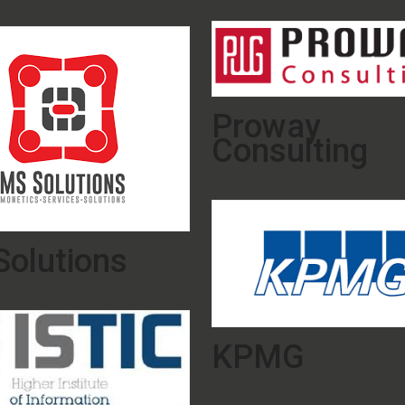
Proway
Consulting
olutions
KPMG