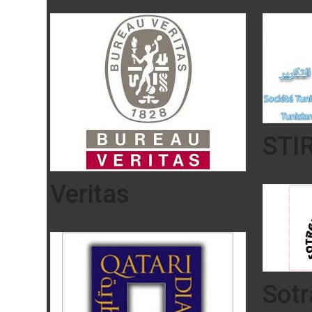
STI
Veritas
Sot