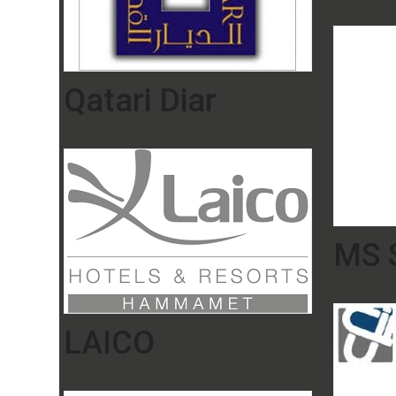
Qatari Diar
MS S
LAICO