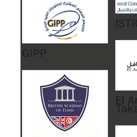
ISTI
GIPP
El 
Taka