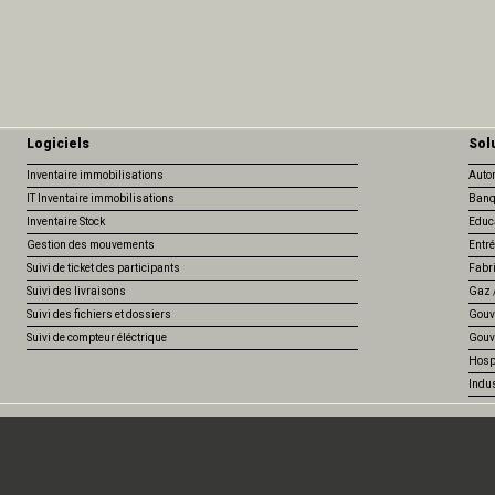
Logiciels
Sol
Inventaire immobilisations
Auto
IT Inventaire immobilisations
Banq
Inventaire Stock
Educ
Gestion des mouvements
Entré
Suivi de ticket des participants
Fabr
Suivi des livraisons
Gaz /
Suivi des fichiers et dossiers
Gouv
Suivi de compteur éléctrique
Gouv
Hospi
Indus