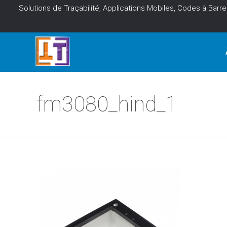
Solutions de Traçabilité, Applications Mobiles, Codes à Barre
fm3080_hind_1