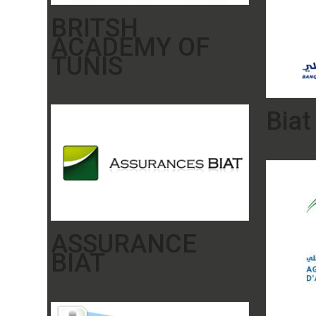
BRITSH
ACADEMY OF
TUNIS
Biat
ASSURANCE
BIAT