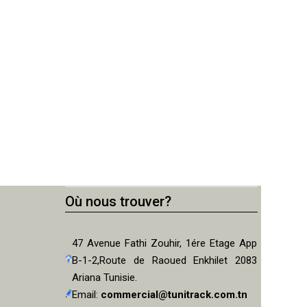
Où nous trouver?
47 Avenue Fathi Zouhir, 1ére Etage App
B-1-2,Route de Raoued Enkhilet 2083
Ariana Tunisie.
Email:
commercial@tunitrack.com.tn