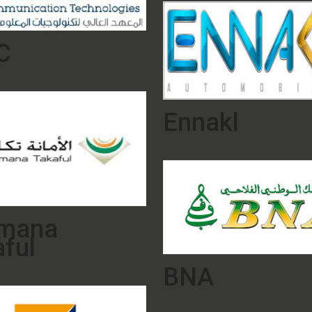
C
Ennakl
Amana
ful
BNA