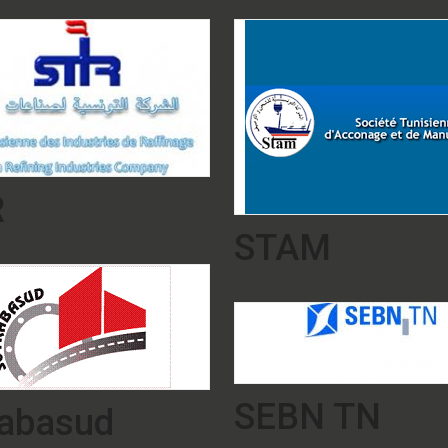
R
STAM
SEBN TN
rabasud