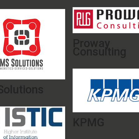
Proway
Consulting
olutions
KPMG