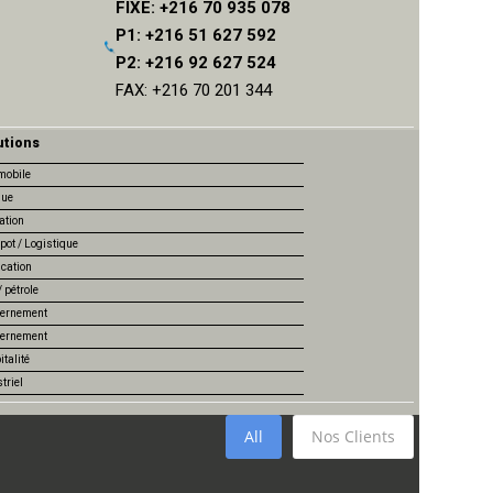
FIXE: +216 70 935 078
P1: +216 51 627 592
P2: +216 92 627 524
FAX: +216 70 201 344
utions
mobile
ue
ation
pot / Logistique
ication
 pétrole
ernement
ernement
talité
triel
All
Nos Clients