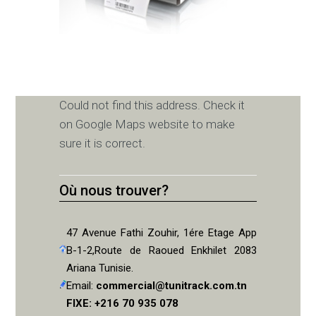
Could not find this address. Check it
on Google Maps website to make
sure it is correct.
Où nous trouver?
47 Avenue Fathi Zouhir, 1ére Etage App
B-1-2,Route de Raoued Enkhilet 2083
Ariana Tunisie.
Email:
commercial@tunitrack.com.tn
FIXE: +216 70 935 078