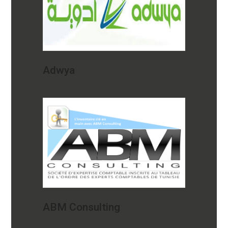
Adwya
ABM Consulting