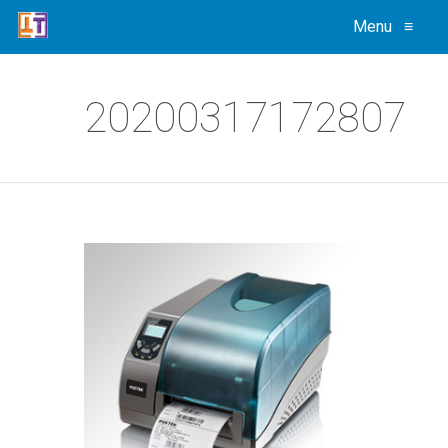
Menu
≡
20200317172807