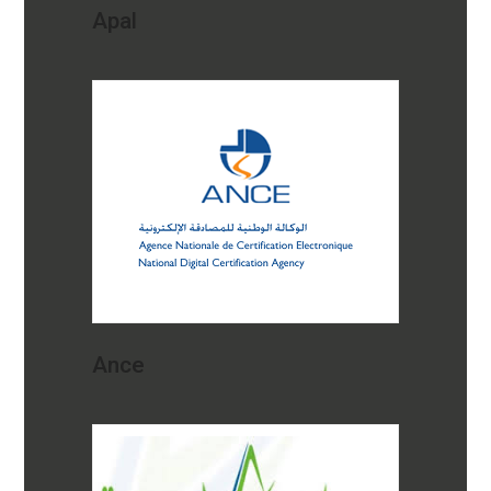
Apal
Ance