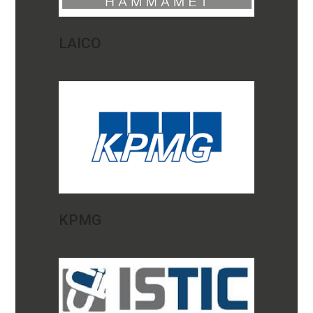
LAICO
KPMG