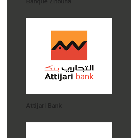
Banque Zitouna
Attijari Bank