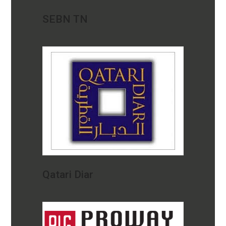
SEBN TN
Qatari Diar