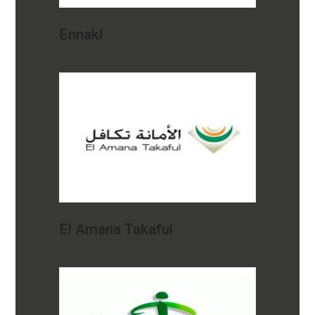
Ennakl
El Amana Takaful