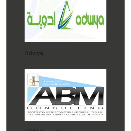
Adwya