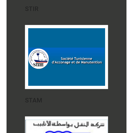
STIR
STAM