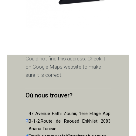
Could not find this address. Check it
on Google Maps website to make
sure it is correct.
Où nous trouver?
47 Avenue Fathi Zouhir, 1ére Etage App
B-1-2,Route de Raoued Enkhilet 2083
Ariana Tunisie.