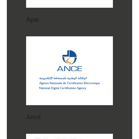
Apal
Ance