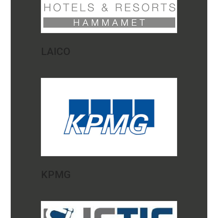
LAICO
KPMG