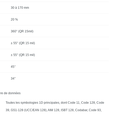
30 à 170 mm
20 %
360° (QR 15mil)
± 55° (QR 15 mil)
± 55° (QR 15 mil)
45°
34°
re de données
Toutes les symbologies 1D principales, dont Code 11, Code 128, Code
39, GS1-128 (UCC/EAN 128), AIM 128, ISBT 128, Codabar, Code 93,