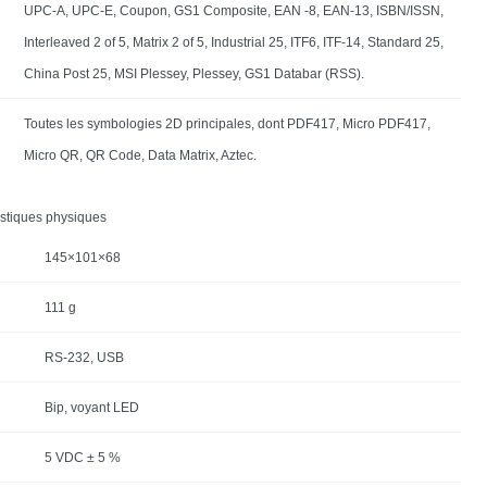
UPC-A, UPC-E, Coupon, GS1 Composite, EAN -8, EAN-13, ISBN/ISSN,
Interleaved 2 of 5, Matrix 2 of 5, Industrial 25, ITF6, ITF-14, Standard 25,
China Post 25, MSI Plessey, Plessey, GS1 Databar (RSS).
Toutes les symbologies 2D principales, dont PDF417, Micro PDF417,
Micro QR, QR Code, Data Matrix, Aztec.
istiques physiques
145×101×68
111 g
RS-232, USB
Bip, voyant LED
5 VDC ± 5 %