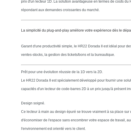
prix d'un lecteur 1D. La solution avantageuse en termes de coûts du
répondant aux demandes croissantes du marché.
La simplicité du plug-and-play améliore votre expérience dès le dépar
Garant d'une productivité simple, le HR22 Dorada II est idéal pour des 
ventes-stocks, la gestion des tickets/bons et la bureautique.
Prêt pour une évolution réussie de la 1D vers la 2D.
Le HR22 Dorada II est spécialement développé pour fournir une soluti
capacités d'un lecteur de code-barres 2D à un prix jusqu'à présent im
Design soigné.
Ce lecteur à main au design épuré se trouve vraiment à sa place sur 
d'économiser de l'espace sans encombrer votre espace de travail, aura
l'environnement est orienté vers le client.