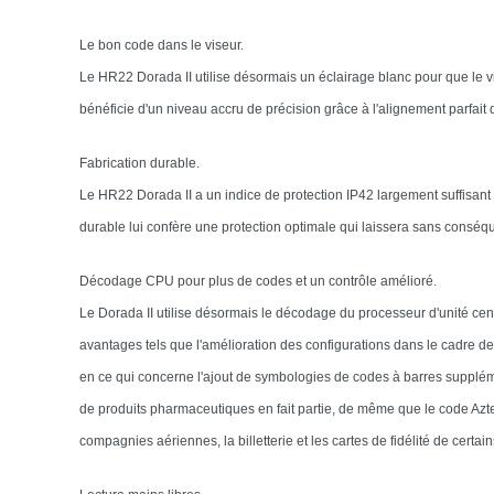
Le bon code dans le viseur.
Le HR22 Dorada II utilise désormais un éclairage blanc pour que le vi
bénéficie d'un niveau accru de précision grâce à l'alignement parfait d
Fabrication durable.
Le HR22 Dorada II a un indice de protection IP42 largement suffisant p
durable lui confère une protection optimale qui laissera sans cons
Décodage CPU pour plus de codes et un contrôle amélioré.
Le Dorada II utilise désormais le décodage du processeur d'unité c
avantages tels que l'amélioration des configurations dans le cadre de 
en ce qui concerne l'ajout de symbologies de codes à barres supplémen
de produits pharmaceutiques en fait partie, de même que le code A
compagnies aériennes, la billetterie et les cartes de fidélité de certa