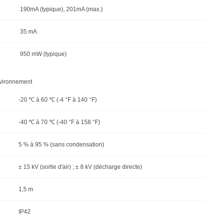
190mA (typique), 201mA (max.)
35 mA
950 mW (typique)
vironnement
-20 ℃ à 60 ℃ (-4 °F à 140 °F)
-40 ℃ à 70 ℃ (-40 °F à 158 °F)
5 % à 95 % (sans condensation)
± 15 kV (sortie d'air) ; ± 8 kV (décharge directe)
1,5 m
IP42