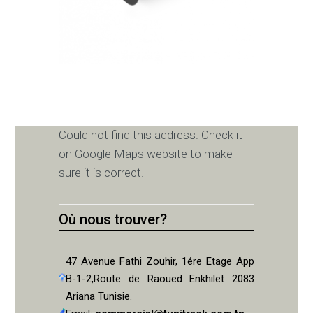
Could not find this address. Check it
on Google Maps website to make
sure it is correct.
Où nous trouver?
47 Avenue Fathi Zouhir, 1ére Etage App
B-1-2,Route de Raoued Enkhilet 2083
Ariana Tunisie.