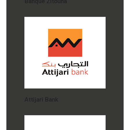
Banque Zitouna
Attijari Bank