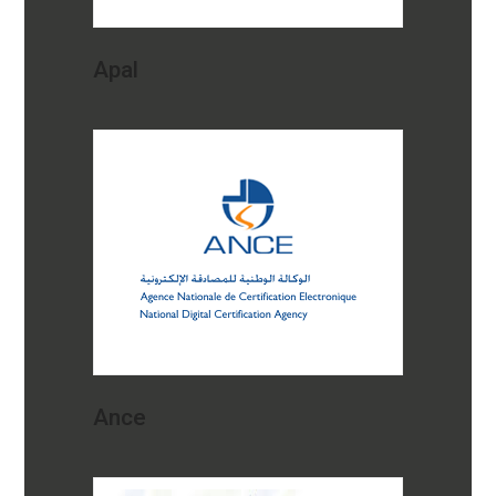
Apal
Ance