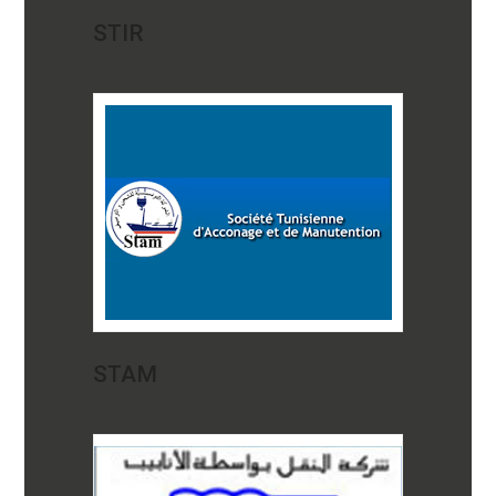
STIR
STAM