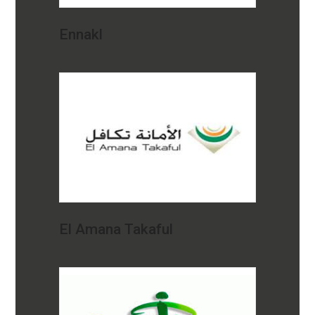
Ennakl
El Amana Takaful