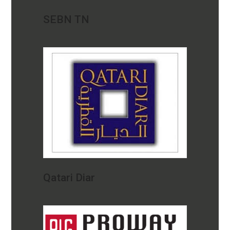
SEBN TN
Qatari Diar