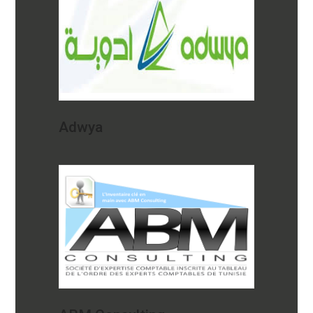
Adwya