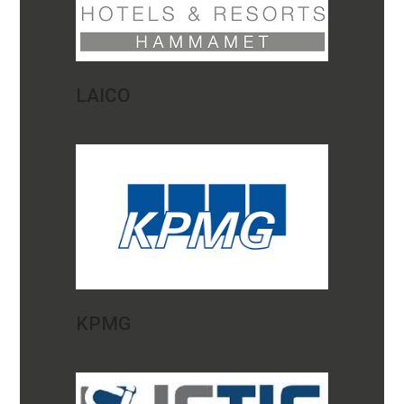
LAICO
KPMG