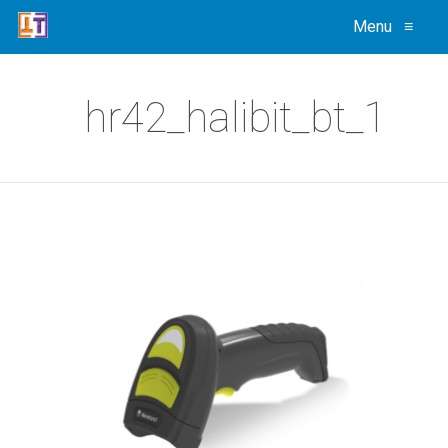
Menu
≡
hr42_halibit_bt_1