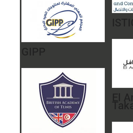
ISTI
GIPP
El 
Taka