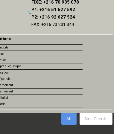
FIXE: +216 70 935 078
P1: +216 51 627 592
P2: +216 92 627 524
FAX: +216 70 201 344
utions
mobile
ue
ation
pot / Logistique
ication
 pétrole
ernement
ernement
talité
triel
All
Nos Clients