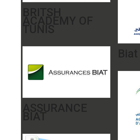
BRITSH
ACADEMY OF
TUNIS
Biat
ASSURANCE
BIAT