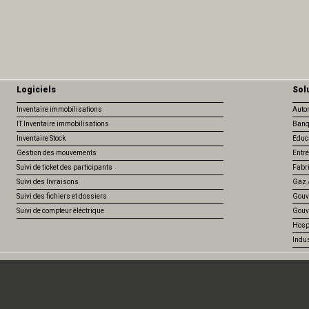
Logiciels
Sol
Inventaire immobilisations
Auto
IT Inventaire immobilisations
Banq
Inventaire Stock
Educ
Gestion des mouvements
Entré
Suivi de ticket des participants
Fabr
Suivi des livraisons
Gaz /
Suivi des fichiers et dossiers
Gouv
Suivi de compteur éléctrique
Gouv
Hospi
Indus