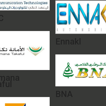
C
Ennakl
Amana
ful
BNA