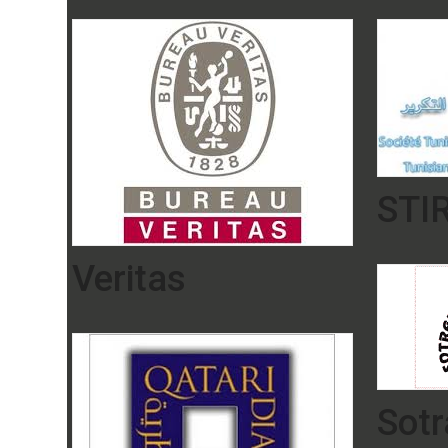
STI
Veritas
Sot