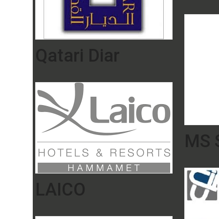
Qatari Diar
MS S
LAICO