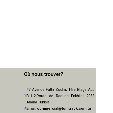
Où nous trouver?
47 Avenue Fathi Zouhir, 1ére Etage App
B-1-2,Route de Raoued Enkhilet 2083
Ariana Tunisie.
Email:
commercial@tunitrack.com.tn