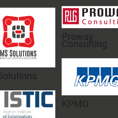
Proway
Consulting
olutions
KPMG