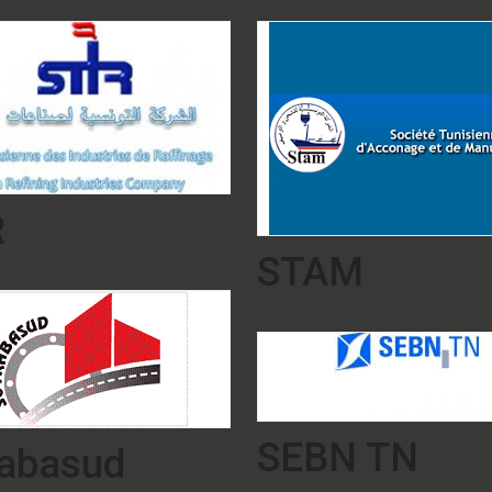
R
STAM
SEBN TN
rabasud