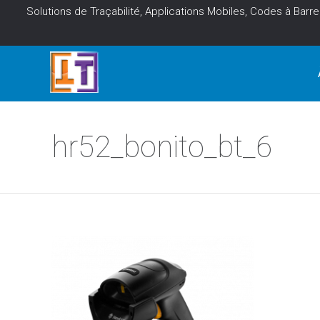
Solutions de Traçabilité, Applications Mobiles, Codes à Barre
hr52_bonito_bt_6