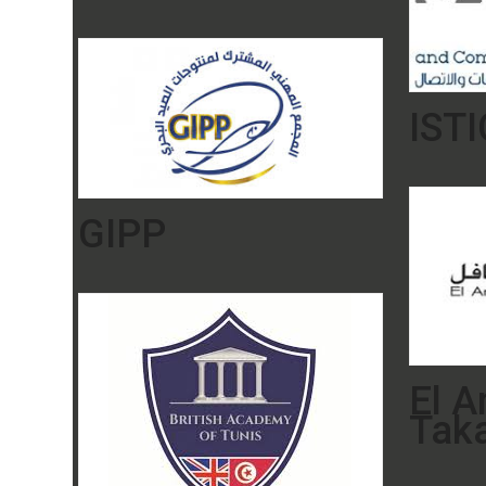
ISTI
GIPP
El 
Taka