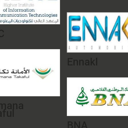
C
Ennakl
Amana
ful
BNA