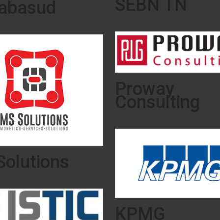
SEBN TN
rabasud
Proway
Consulting
olutions
KPMG