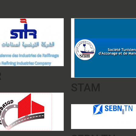
R
STAM