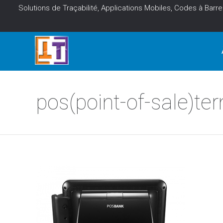
Solutions de Traçabilité, Applications Mobiles, Codes à Barre
pos(point-of-sale)te