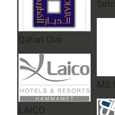
Sot
Qatari Diar
MS S
LAICO