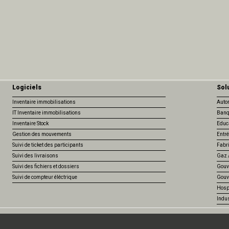
Logiciels
Sol
Inventaire immobilisations
Auto
IT Inventaire immobilisations
Banq
Inventaire Stock
Educ
Gestion des mouvements
Entré
Suivi de ticket des participants
Fabr
Suivi des livraisons
Gaz /
Suivi des fichiers et dossiers
Gouv
Suivi de compteur éléctrique
Gouv
Hospi
Indus