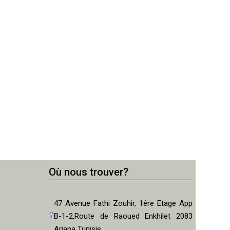
Où nous trouver?
47 Avenue Fathi Zouhir, 1ére Etage App
B-1-2,Route de Raoued Enkhilet 2083
Ariana Tunisie.