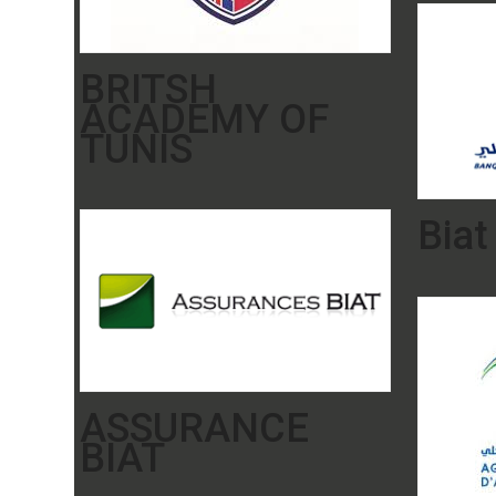
BRITSH
ACADEMY OF
TUNIS
Biat
ASSURANCE
BIAT