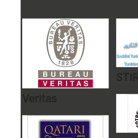
STI
Veritas