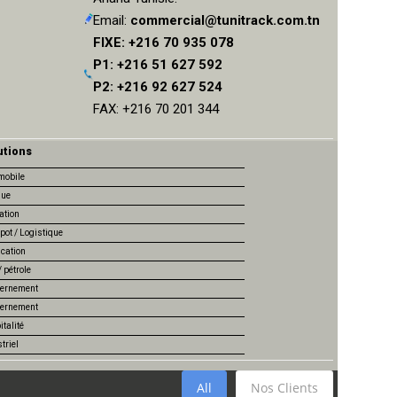
Email:
commercial@tunitrack.com.tn
FIXE: +216 70 935 078
P1: +216 51 627 592
P2: +216 92 627 524
FAX: +216 70 201 344
utions
mobile
ue
ation
pot / Logistique
ication
 pétrole
ernement
ernement
talité
triel
All
Nos Clients