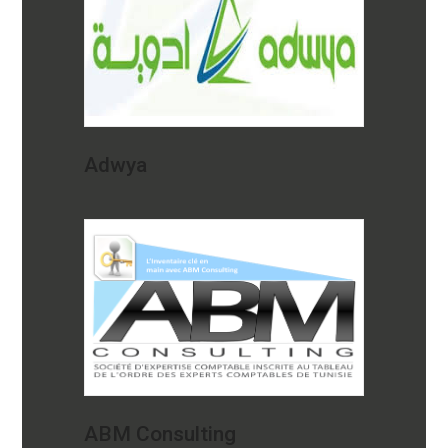
Adwya
ABM Consulting