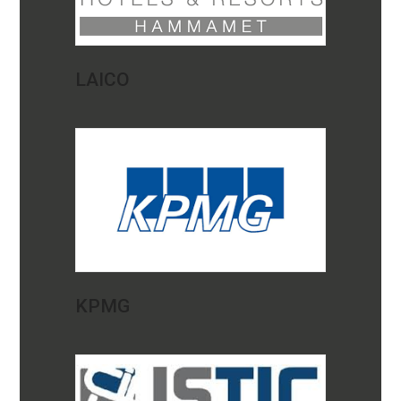
LAICO
KPMG