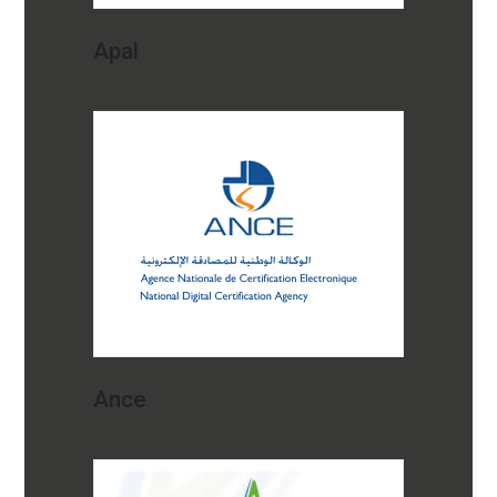
Apal
Ance