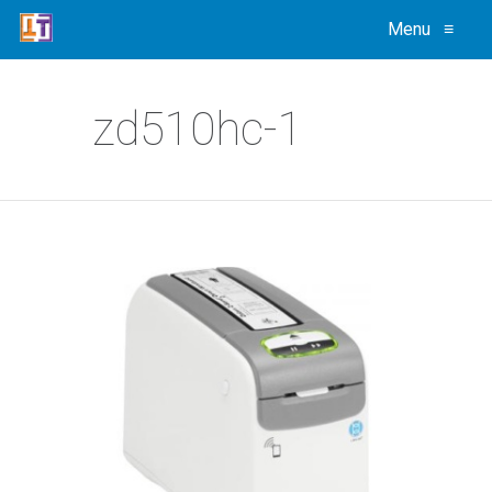
Menu
≡
zd510hc-1