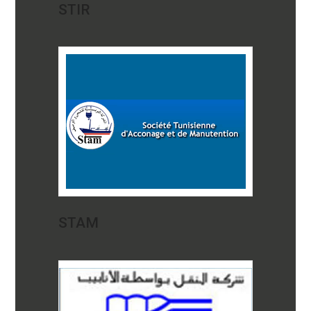
STIR
STAM