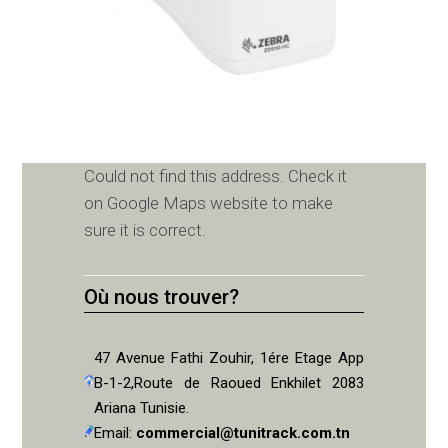
Could not find this address. Check it
on Google Maps website to make
sure it is correct.
Où nous trouver?
47 Avenue Fathi Zouhir, 1ére Etage App
B-1-2,Route de Raoued Enkhilet 2083
Ariana Tunisie.
Email:
commercial@tunitrack.com.tn