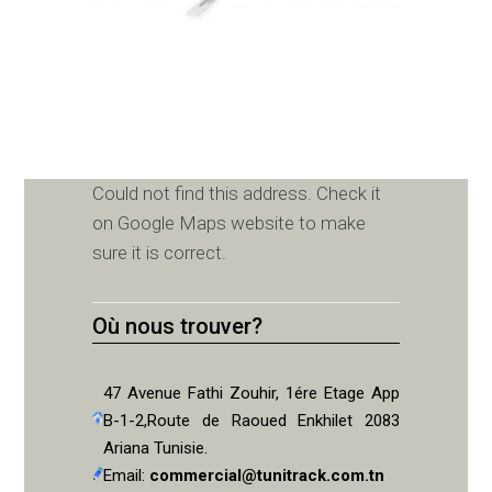
Could not find this address. Check it
on Google Maps website to make
sure it is correct.
Où nous trouver?
47 Avenue Fathi Zouhir, 1ére Etage App
B-1-2,Route de Raoued Enkhilet 2083
Ariana Tunisie.
Email:
commercial@tunitrack.com.tn