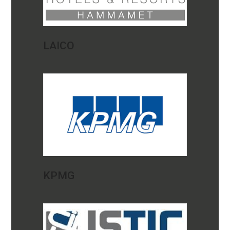
LAICO
KPMG