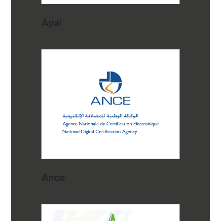
Apal
Ance