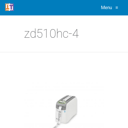
Menu
≡
zd510hc-4