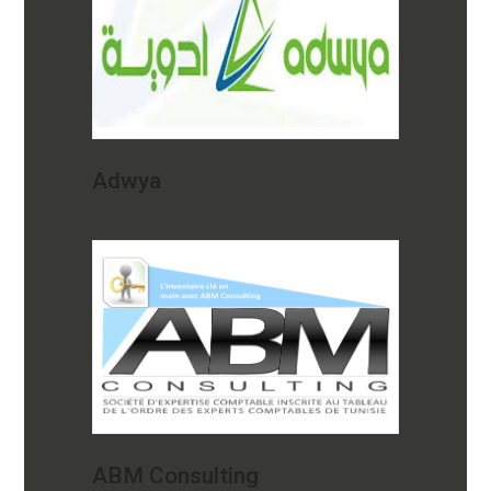
Adwya
ABM Consulting