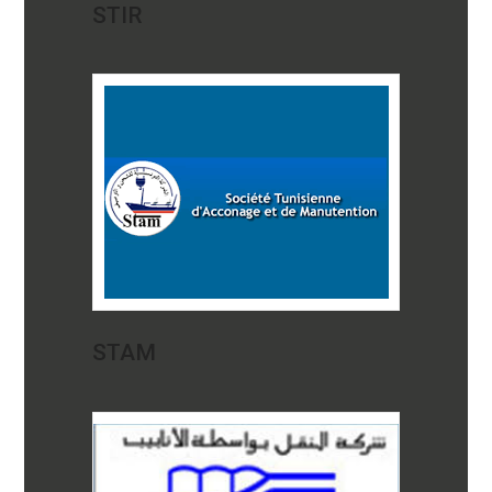
STIR
STAM