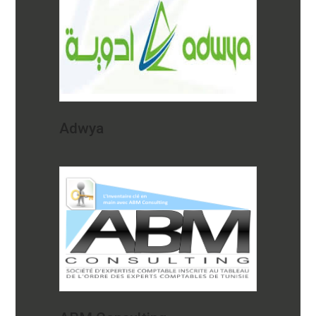
Adwya