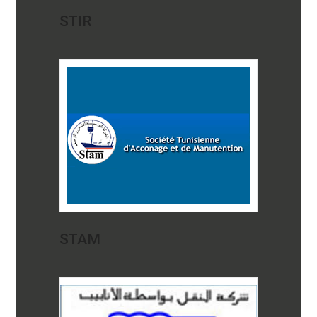
STIR
STAM