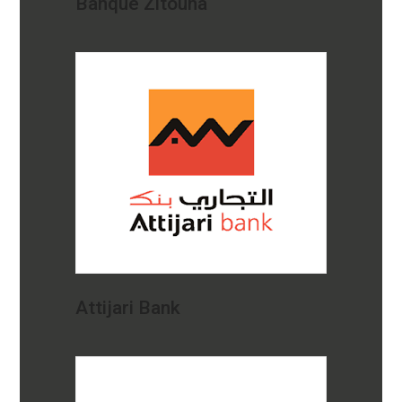
Banque Zitouna
Attijari Bank