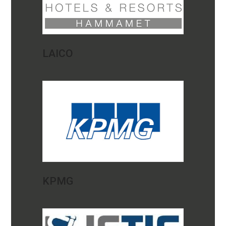
LAICO
KPMG