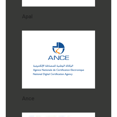
Apal
Ance