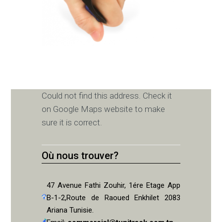
Could not find this address. Check it
on Google Maps website to make
sure it is correct.
Où nous trouver?
47 Avenue Fathi Zouhir, 1ére Etage App
B-1-2,Route de Raoued Enkhilet 2083
Ariana Tunisie.