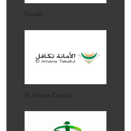
Ennakl
El Amana Takaful