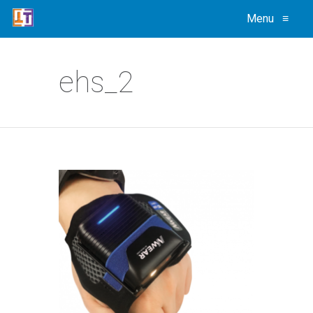
Menu
≡
ehs_2