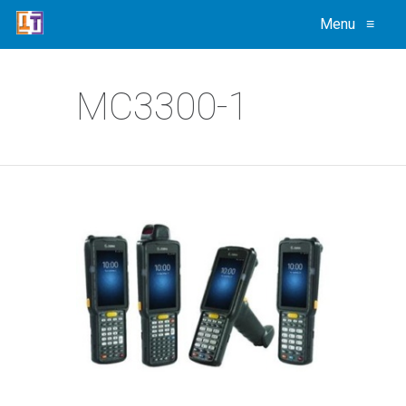
Menu
≡
MC3300-1