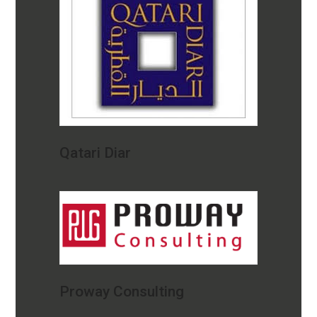
Qatari Diar
Proway Consulting