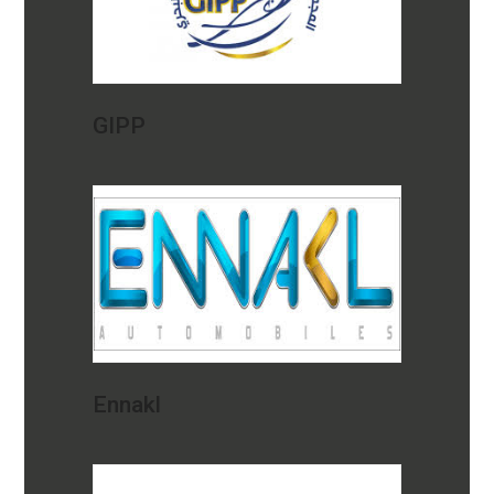
GIPP
Ennakl