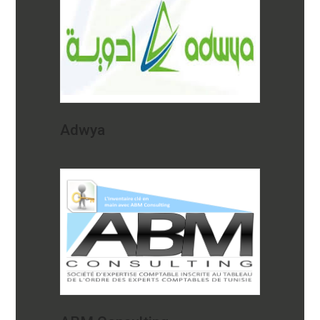
Adwya