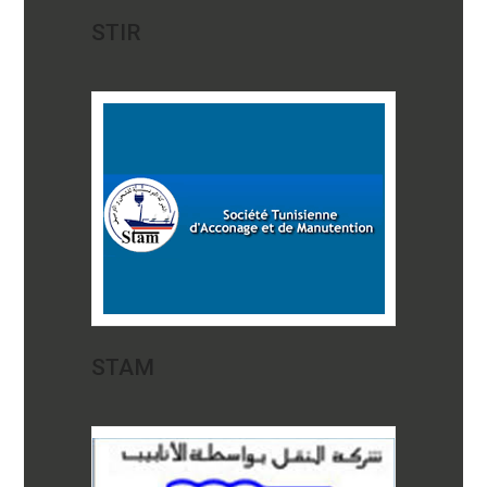
STIR
STAM