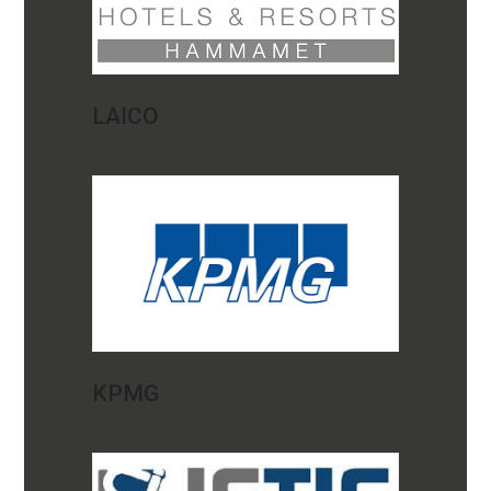
LAICO
KPMG