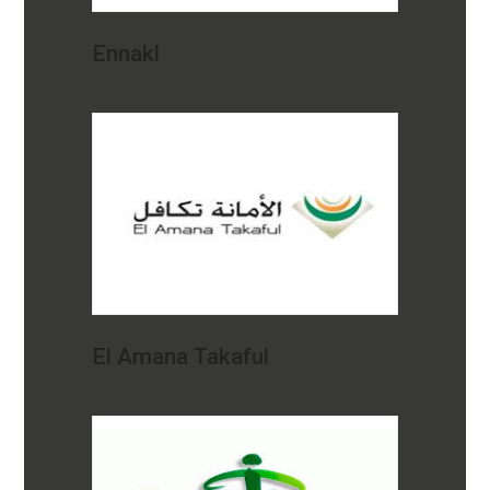
Ennakl
El Amana Takaful