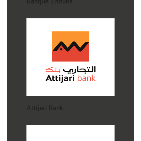
Banque Zitouna
Attijari Bank