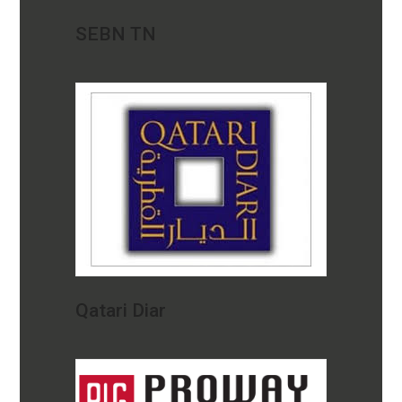
SEBN TN
Qatari Diar