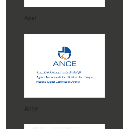
Apal
Ance