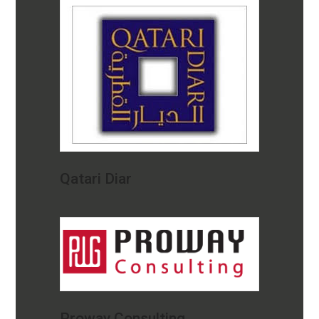
Qatari Diar
Proway Consulting