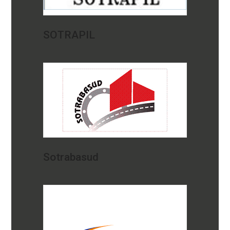
SOTRAPIL
Sotrabasud