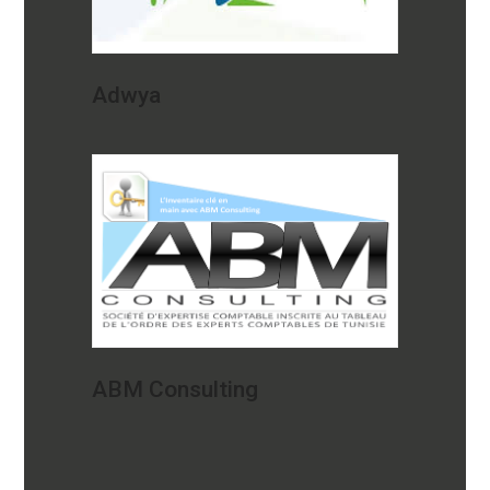
Adwya
ABM Consulting