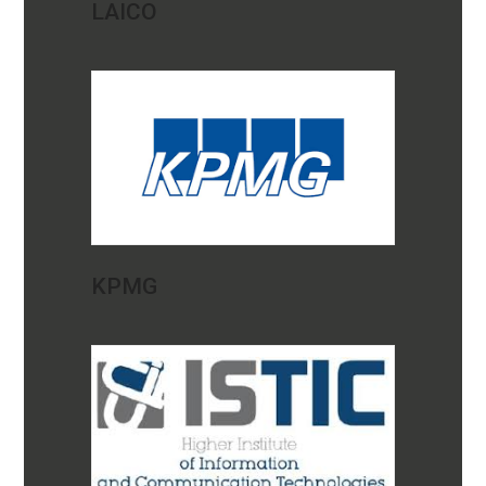
LAICO
KPMG