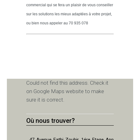
commercial qui se fera un plaisir de vous conseiller
sur les solutions les mieux adaptées à votre projet,
ou bien nous appeler au 70 935 078
Could not find this address. Check it
on Google Maps website to make
sure it is correct.
Où nous trouver?
47 Avenue Fathi Zouhir, 1ére Etage App