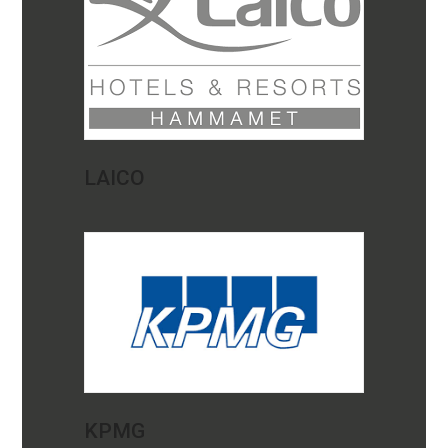
LAICO
KPMG