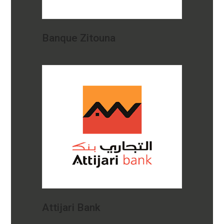
Banque Zitouna
Attijari Bank