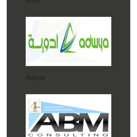
Ance
Adwya