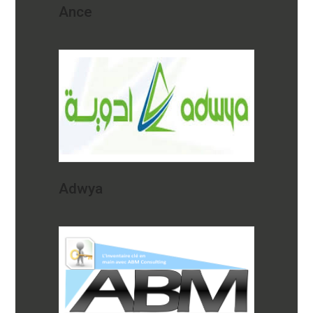
Ance
Adwya