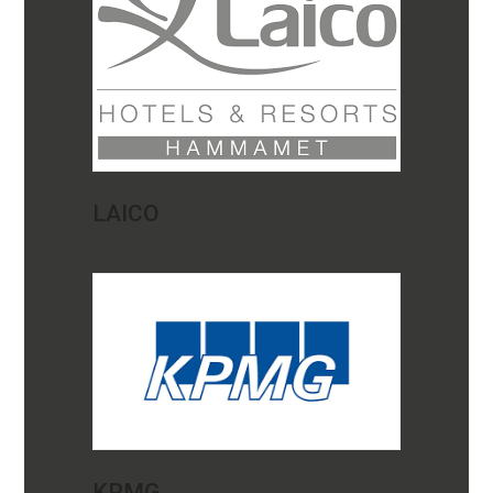
LAICO
KPMG