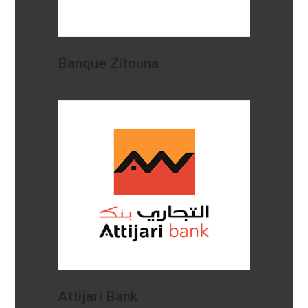
Banque Zitouna
Attijari Bank