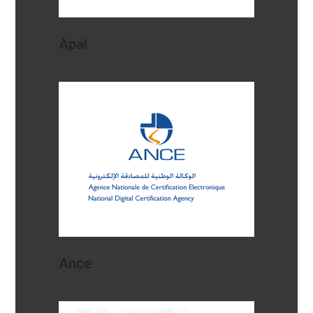
Apal
Ance