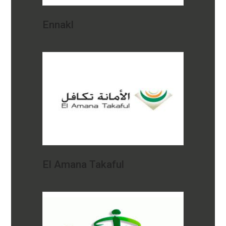
Ennakl
El Amana Takaful