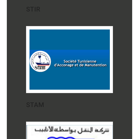
STIR
STAM