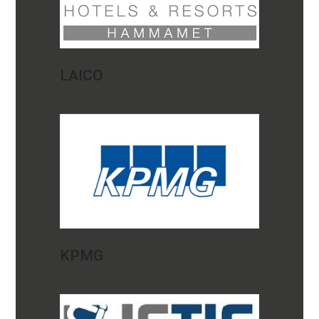
LAICO
KPMG