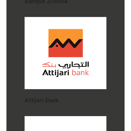
Banque Zitouna
Attijari Bank