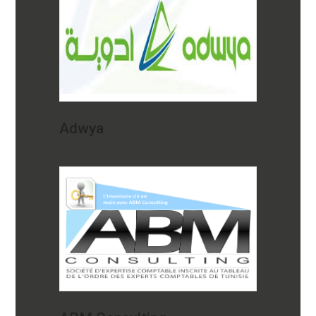
Adwya