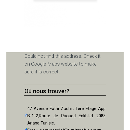
Could not find this address. Check it
on Google Maps website to make
sure it is correct.
Où nous trouver?
47 Avenue Fathi Zouhir, 1ére Etage App
B-1-2,Route de Raoued Enkhilet 2083
Ariana Tunisie.