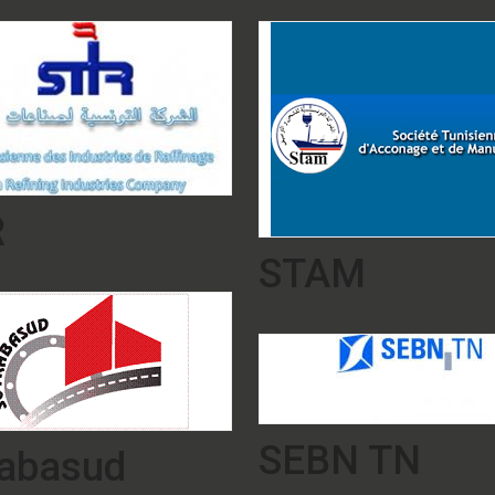
R
STAM
SEBN TN
rabasud