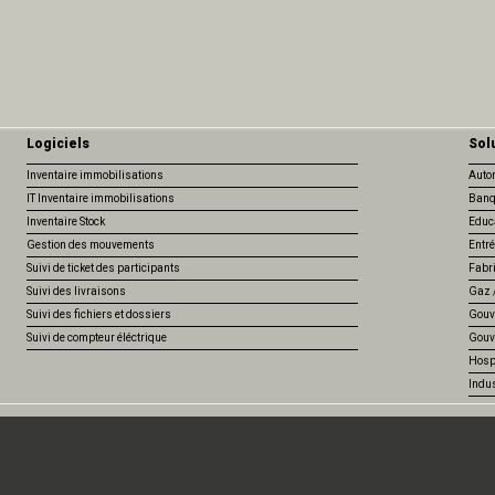
Logiciels
Sol
Inventaire immobilisations
Auto
IT Inventaire immobilisations
Banq
Inventaire Stock
Educ
Gestion des mouvements
Entré
Suivi de ticket des participants
Fabr
Suivi des livraisons
Gaz /
Suivi des fichiers et dossiers
Gouv
Suivi de compteur éléctrique
Gouv
Hospi
Indus