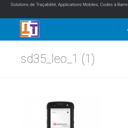
Solutions de Traçabilité, Applications Mobiles, Codes à Barre
sd35_leo_1 (1)