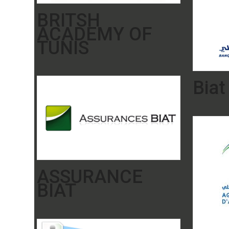
BRITSH
ACADEMY OF
TUNIS
Biat
ASSURANCE
BIAT