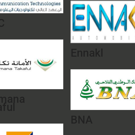
C
Ennakl
Amana
ful
BNA