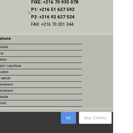
FIXE: +216 70 935 078
P1: +216 51 627 592
P2: +216 92 627 524
FAX: +216 70 201 344
utions
mobile
ue
ation
pot / Logistique
ication
 pétrole
ernement
ernement
talité
triel
All
Nos Clients