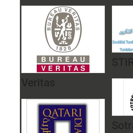
STI
Veritas
Sot