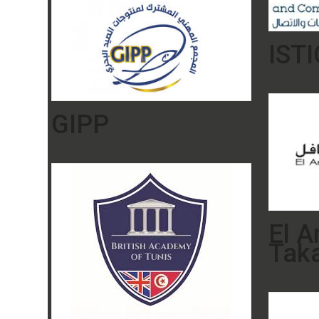
ISTI
GIPP
El 
Taka