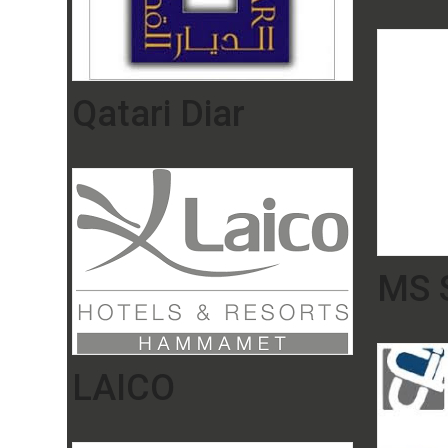
Qatari Diar
MS S
LAICO