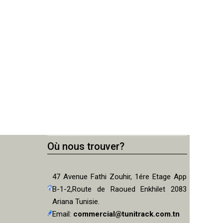
Où nous trouver?
47 Avenue Fathi Zouhir, 1ére Etage App
B-1-2,Route de Raoued Enkhilet 2083
Ariana Tunisie.
Email:
commercial@tunitrack.com.tn