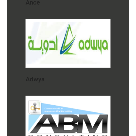
Ance
Adwya