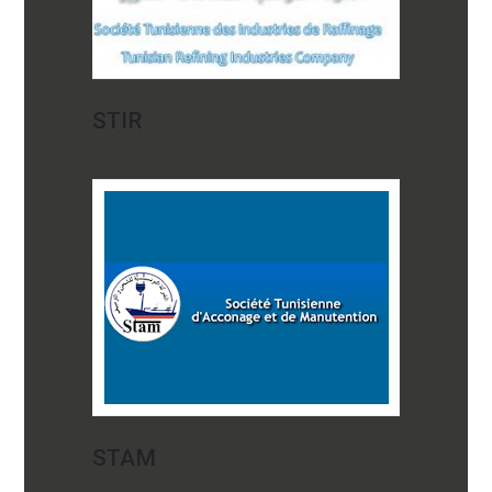
STIR
STAM