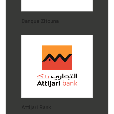
Banque Zitouna
Attijari Bank