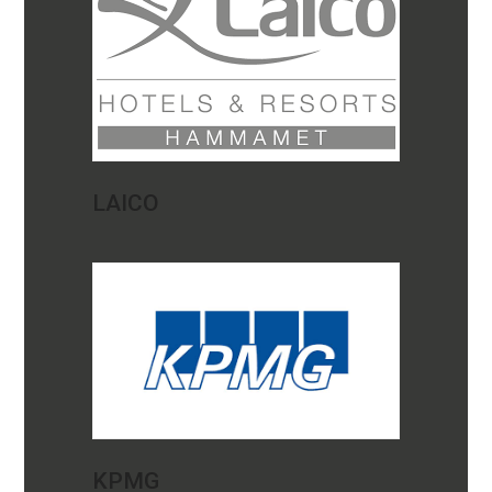
LAICO
KPMG