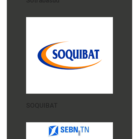
Sotrabasud
SOQUIBAT