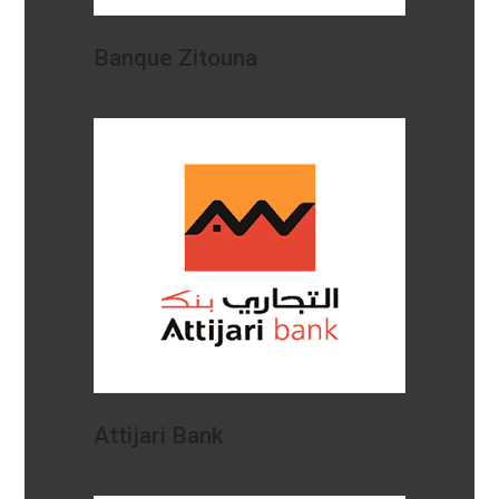
Banque Zitouna
Attijari Bank