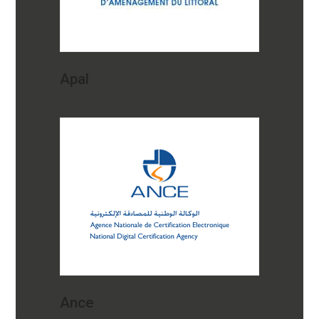
Apal
Ance