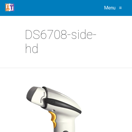
Menu
≡
DS6708-side-
hd