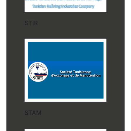
STIR
STAM