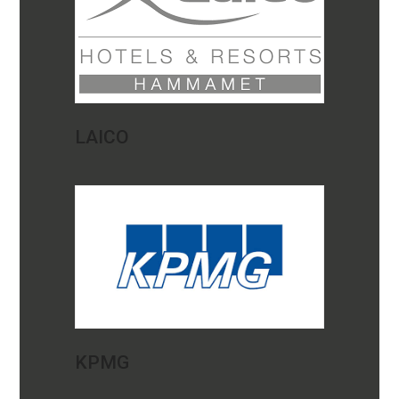
LAICO
KPMG