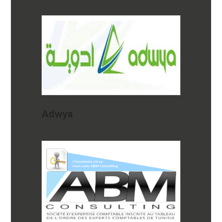
Adwya