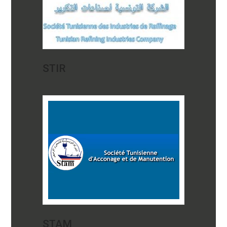
STIR
STAM