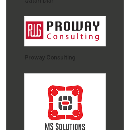
Qatari Diar
Proway Consulting