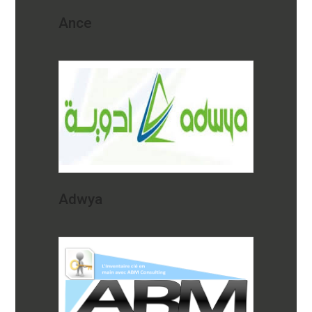
Ance
Adwya