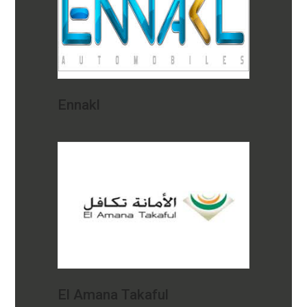
Ennakl
El Amana Takaful