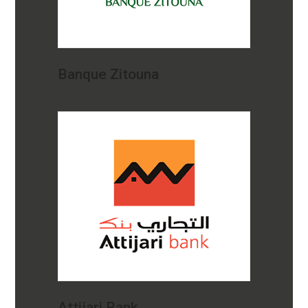
Banque Zitouna
Attijari Bank