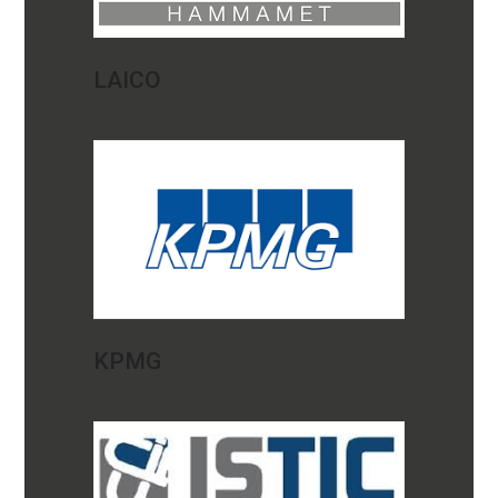
LAICO
KPMG