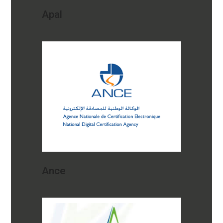
Apal
Ance