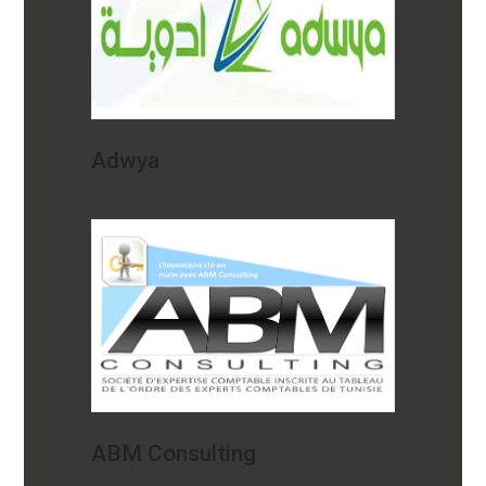
Adwya
ABM Consulting