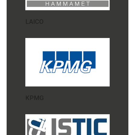
LAICO
KPMG