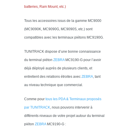
batteries, Ram Mount, etc.)
Tous les accessoires issus de la gamme MC9000
(MC9090K, MC9090G, MC9090S, etc.) sont
compatibles avec les terminaux piétons MC9190G.
TUNITRACK dispose d’une bonne connaissance
du terminal piéton
Z
EBRA
MC9190-G pour l’avoir
déjà déployé auprès de plusieurs clients, et
entretient des relations étroites avec
Z
EBRA
, tant
au niveau technique que commercial.
Comme pour
tous les PDA & Terminaux proposés
par
TUNITRACK
, nous pouvons intervenir à
différents niveaux de votre projet autour du terminal
piéton
Z
EBRA
MC9190-G :