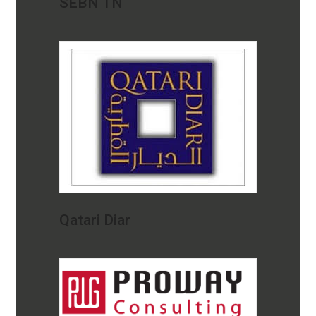
SEBN TN
Qatari Diar