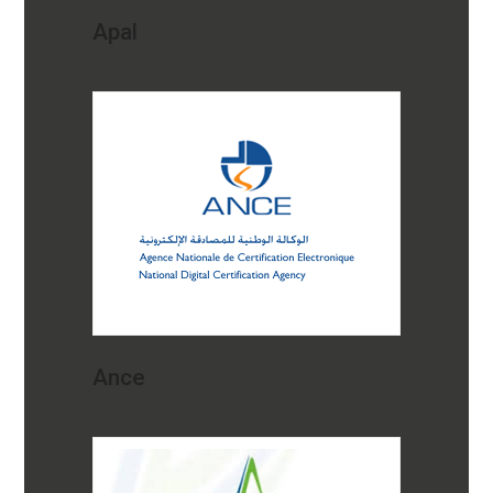
Apal
Ance