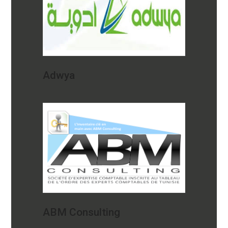
Adwya
ABM Consulting