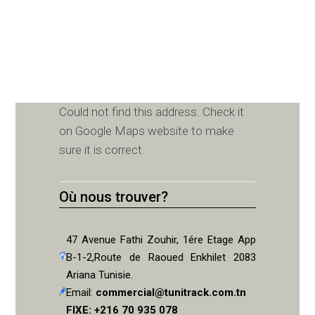
Could not find this address. Check it
on Google Maps website to make
sure it is correct.
Où nous trouver?
47 Avenue Fathi Zouhir, 1ére Etage App
B-1-2,Route de Raoued Enkhilet 2083
Ariana Tunisie.
Email:
commercial@tunitrack.com.tn
FIXE: +216 70 935 078