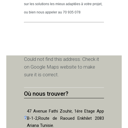
sur les solutions les mieux adaptées à votre projet,
ou bien nous appeler au 70 935 078
Could not find this address. Check it
on Google Maps website to make
sure it is correct.
Où nous trouver?
47 Avenue Fathi Zouhir, 1ére Etage App
B-1-2,Route de Raoued Enkhilet 2083
Ariana Tunisie.