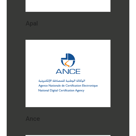
Apal
Ance