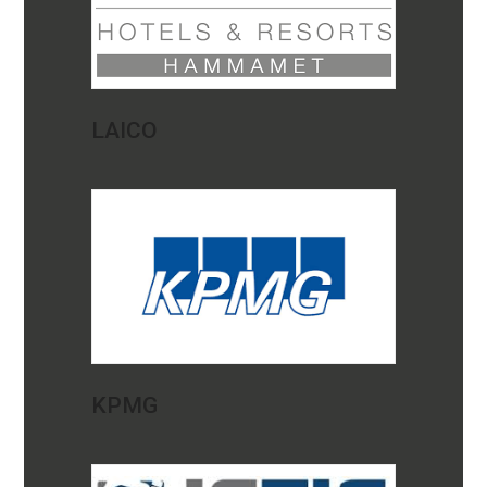
LAICO
KPMG