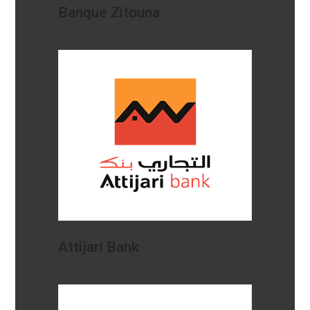
Banque Zitouna
Attijari Bank