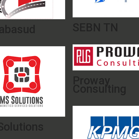
SEBN TN
rabasud
Proway
Consulting
olutions