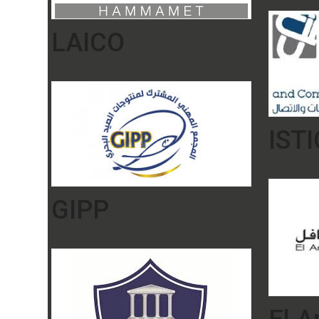
LAICO
ISTI
GIPP