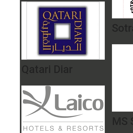
Sot
Qatari Diar
MS S