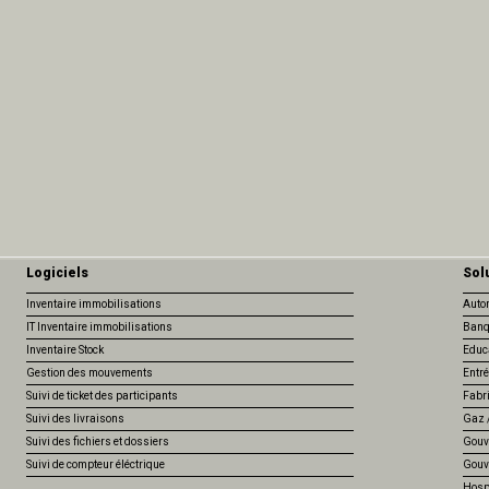
Logiciels
Sol
Inventaire immobilisations
Auto
IT Inventaire immobilisations
Banq
Inventaire Stock
Educ
Gestion des mouvements
Entré
Suivi de ticket des participants
Fabr
Suivi des livraisons
Gaz /
Suivi des fichiers et dossiers
Gouv
Suivi de compteur éléctrique
Gouv
Hospi