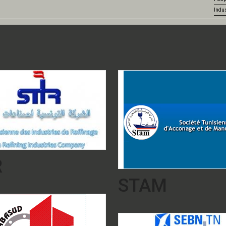
Indus
R
STAM