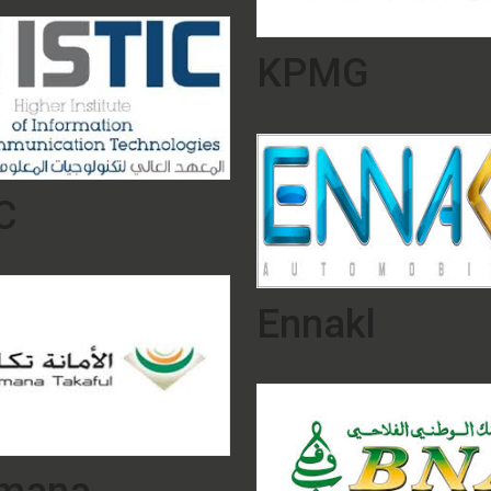
KPMG
C
Ennakl