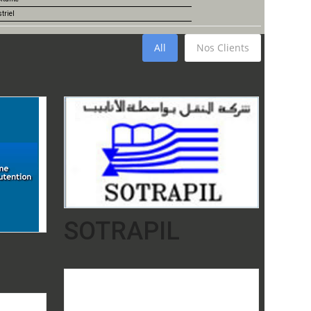
triel
All
Nos Clients
SOTRAPIL