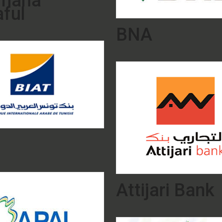
Amana
ful
BNA
Attijari Bank