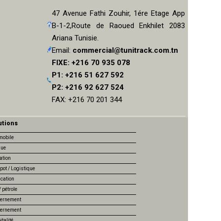
47 Avenue Fathi Zouhir, 1ére Etage App
B-1-2,Route de Raoued Enkhilet 2083
Ariana Tunisie.
Email:
commercial@tunitrack.com.tn
FIXE: +216 70 935 078
P1: +216 51 627 592
P2: +216 92 627 524
FAX: +216 70 201 344
utions
mobile
ue
ation
pot / Logistique
ication
 pétrole
ernement
ernement
talité