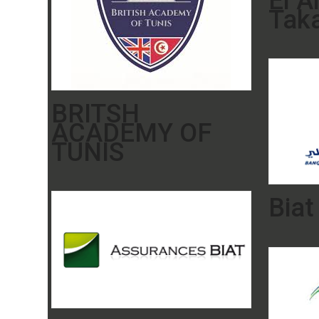
El 
Taka
BRITSH
ACADEMY OF
TUNIS
Biat