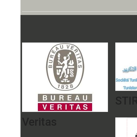
STI
Veritas