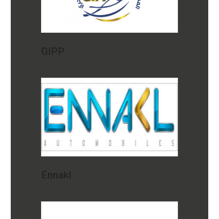
GIPP
Ennakl