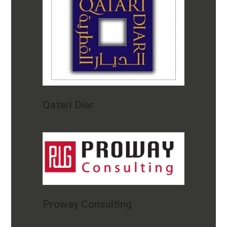
Qatari Diar
Proway Consulting