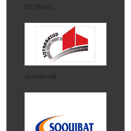
SOTRAPIL
Sotrabasud