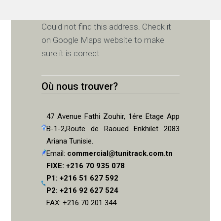
Could not find this address. Check it
on Google Maps website to make
sure it is correct.
Où nous trouver?
47 Avenue Fathi Zouhir, 1ére Etage App
B-1-2,Route de Raoued Enkhilet 2083
Ariana Tunisie.
Email:
commercial@tunitrack.com.tn
FIXE: +216 70 935 078
P1: +216 51 627 592
P2: +216 92 627 524
FAX: +216 70 201 344