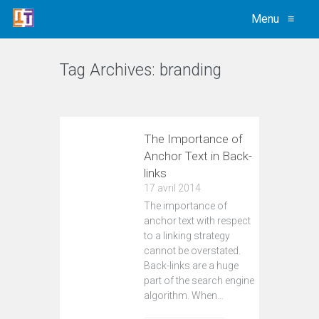
Menu
≡
Tag Archives:
branding
VIEW ALL
The Importance of
Anchor Text in Back-
links
17 avril 2014
The importance of
anchor text with respect
to a linking strategy
cannot be overstated.
Back-links are a huge
part of the search engine
algorithm. When…