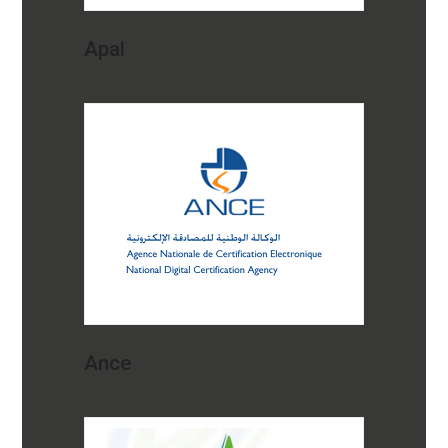
Apal
Ance