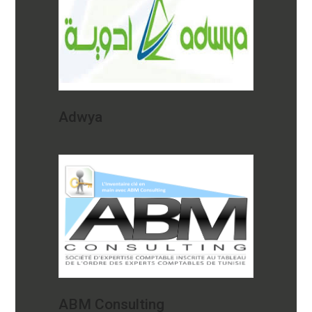
Adwya
ABM Consulting