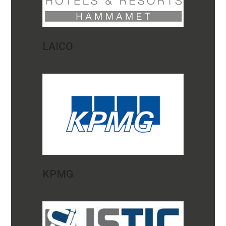
LAICO
KPMG