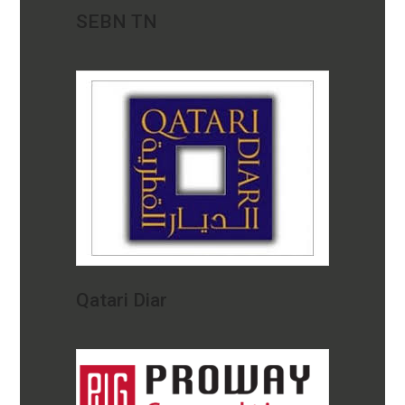
SEBN TN
Qatari Diar