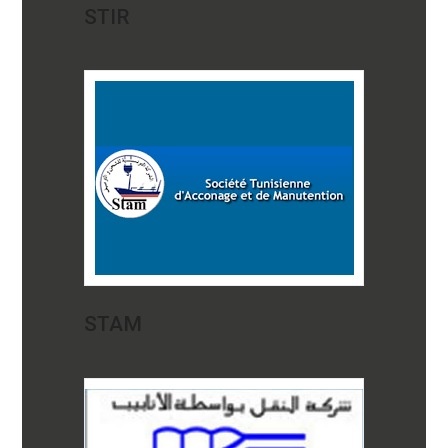
STIR
STAM